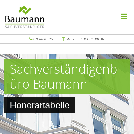
02644-401265
Mo. - Fr. 09.00 - 19.00 Uhr
Sachverständigenb
üro Baumann
Honorartabelle