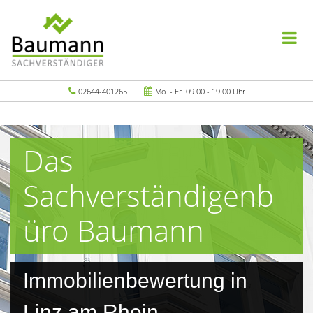
02644-401265
Mo. - Fr. 09.00 - 19.00 Uhr
Das
Sachverständigenb
üro Baumann
Immobilienbewertung in
Linz am Rhein