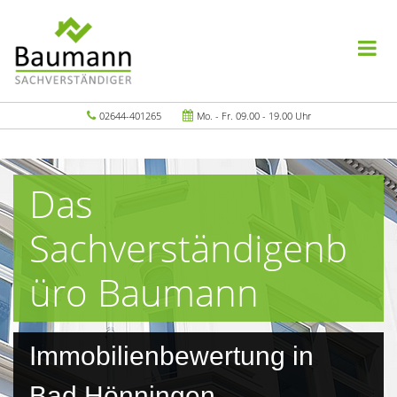
02644-401265
Mo. - Fr. 09.00 - 19.00 Uhr
Das
Sachverständigenb
üro Baumann
Immobilienbewertung in
Bad Hönningen