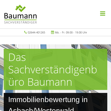
02644-401265
Mo. - Fr. 09.00 - 19.00 Uhr
Das
Sachverständigenb
üro Baumann
Immobilienbewertung in
Asbach/Westerwald