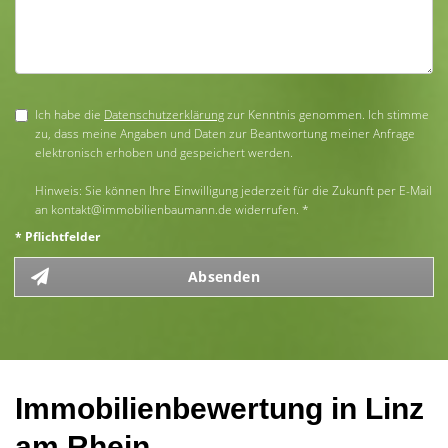
Ich habe die
Datenschutzerklärung
zur Kenntnis genommen. Ich stimme
zu, dass meine Angaben und Daten zur Beantwortung meiner Anfrage
elektronisch erhoben und gespeichert werden.
Hinweis: Sie können Ihre Einwilligung jederzeit für die Zukunft per E-Mail
an kontakt@immobilienbaumann.de widerrufen. *
* Pflichtfelder
Absenden
Immobilienbewertung in Linz
am Rhein