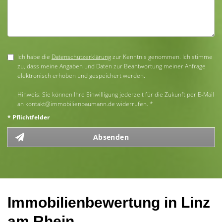
Ich habe die
Datenschutzerklärung
zur Kenntnis genommen. Ich stimme
zu, dass meine Angaben und Daten zur Beantwortung meiner Anfrage
elektronisch erhoben und gespeichert werden.
Hinweis: Sie können Ihre Einwilligung jederzeit für die Zukunft per E-Mail
an kontakt@immobilienbaumann.de widerrufen. *
* Pflichtfelder
Absenden
Immobilienbewertung in Linz
am Rhein