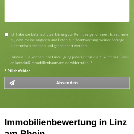
Ich habe die
Datenschutzerklärung
zur Kenntnis genommen. Ich stimme
zu, dass meine Angaben und Daten zur Beantwortung meiner Anfrage
elektronisch erhoben und gespeichert werden.
Hinweis: Sie können Ihre Einwilligung jederzeit für die Zukunft per E-Mail
an kontakt@immobilienbaumann.de widerrufen. *
* Pflichtfelder
Absenden
Immobilienbewertung in Linz
am Rhein