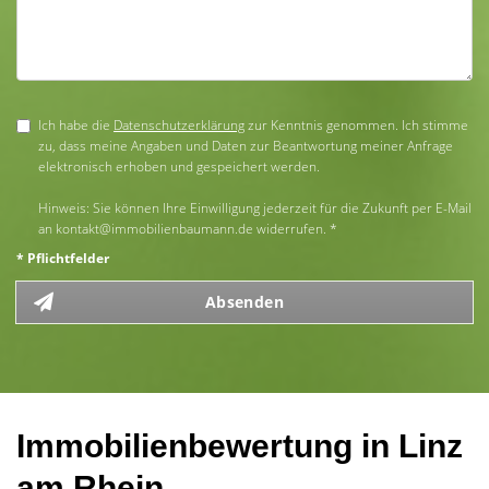
Ich habe die
Datenschutzerklärung
zur Kenntnis genommen. Ich stimme
zu, dass meine Angaben und Daten zur Beantwortung meiner Anfrage
elektronisch erhoben und gespeichert werden.
Hinweis: Sie können Ihre Einwilligung jederzeit für die Zukunft per E-Mail
an kontakt@immobilienbaumann.de widerrufen. *
* Pflichtfelder
Absenden
Immobilienbewertung in Linz
am Rhein