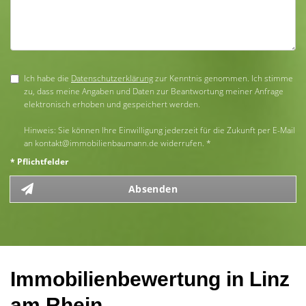
Ich habe die
Datenschutzerklärung
zur Kenntnis genommen. Ich stimme
zu, dass meine Angaben und Daten zur Beantwortung meiner Anfrage
elektronisch erhoben und gespeichert werden.
Hinweis: Sie können Ihre Einwilligung jederzeit für die Zukunft per E-Mail
an kontakt@immobilienbaumann.de widerrufen. *
* Pflichtfelder
Absenden
Immobilienbewertung in Linz
am Rhein