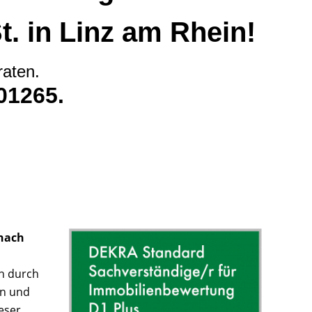
. in Linz am Rhein!
raten.
01265.
nach
nn durch
en und
eser