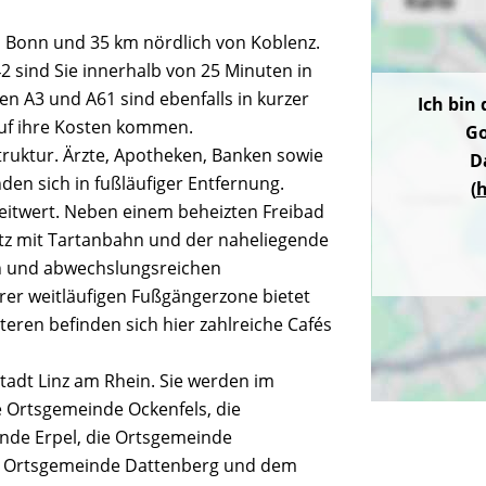
on Bonn und 35 km nördlich von Koblenz.
 sind Sie innerhalb von 25 Minuten in
n A3 und A61 sind ebenfalls in kurzer
Ich bin
auf ihre Kosten kommen.
Go
struktur. Ärzte, Apotheken, Banken sowie
D
den sich in fußläufiger Entfernung.
(
h
zeitwert. Neben einem beheizten Freibad
atz mit Tartanbahn und der naheliegende
en und abwechslungsreichen
ihrer weitläufigen Fußgängerzone bietet
eren befinden sich hier zahlreiche Cafés
adt Linz am Rhein. Sie werden im
 Ortsgemeinde Ockenfels, die
nde Erpel, die Ortsgemeinde
die Ortsgemeinde Dattenberg und dem