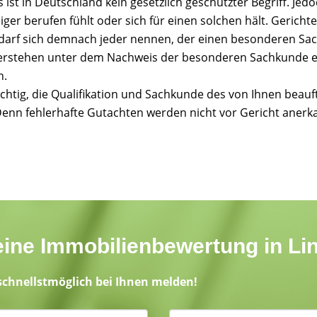
ist in Deutschland kein gesetzlich geschützter Begriff. Jedo
ger berufen fühlt oder sich für einen solchen hält. Gerichte
er darf sich demnach jeder nennen, der einen besonderen 
 verstehen unter dem Nachweis der besonderen Sachkunde ein
n.
ichtig, die Qualifikation und Sachkunde des von Ihnen beauf
Denn fehlerhafte Gutachten werden nicht vor Gericht aner
r eine Immobilienbewertung in L
schnellstmöglich bei Ihnen melden!