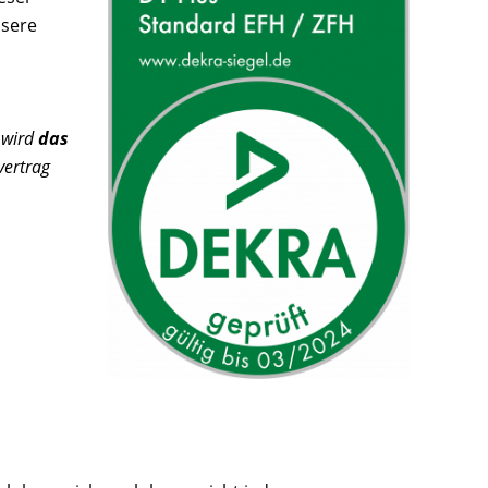
nsere
 wird
das
vertrag